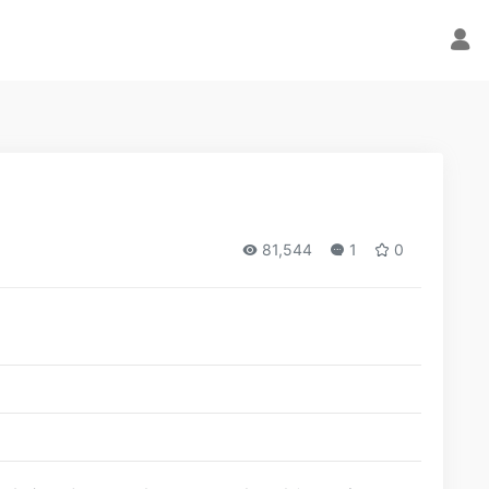
81,544
1
0