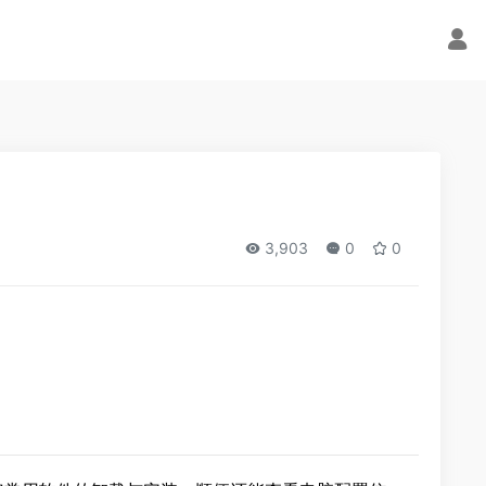
3,903
0
0