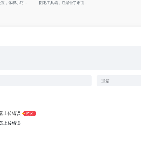
Win11轻松设置，体积小巧，功能异常强悍的系统优化工具
图吧工具箱，它聚合了市面上几乎所有主流的硬件检测工具，而且免费开源！除了硬件信息查询，还可以查看硬盘通电时长和电池通电次数，以防买到返修机；屏幕坏点数应少于3个，不存在严重漏光现象，然后对CPU和显卡进行烤机测试，确保无蓝屏、死机等问题出现。
器上传错误
游客
器上传错误