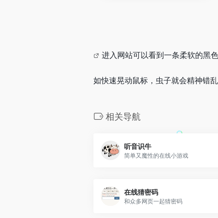
进入网站可以看到一条柔软的黑
如快速晃动鼠标，虫子就会精神错乱
相关导航
听音识牛
简单又魔性的在线小游戏
在线猜密码
和众多网页一起猜密码