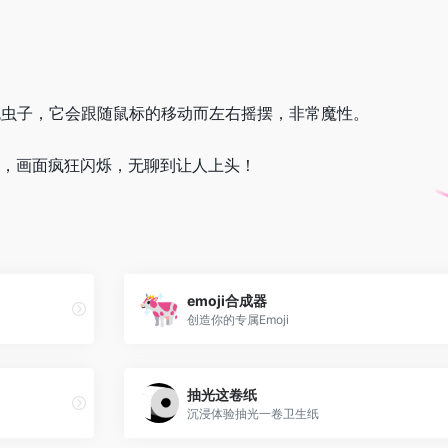
色虫子，它会跟随鼠标的移动而左右摇摆，非常魔性。
，画面疯狂闪烁，无聊到让人上头！
emoji合成器
创造你的专属Emoji
抽光这卷纸
沉浸体验抽光一卷卫生纸