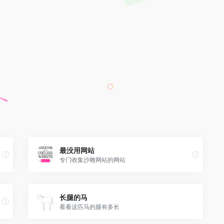
最没用网站
专门收集沙雕网站的网站
长腿的马
看看这匹马的腿有多长