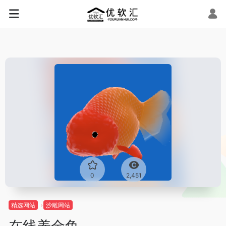
0
2,451
精选网站
沙雕网站
在线养金鱼